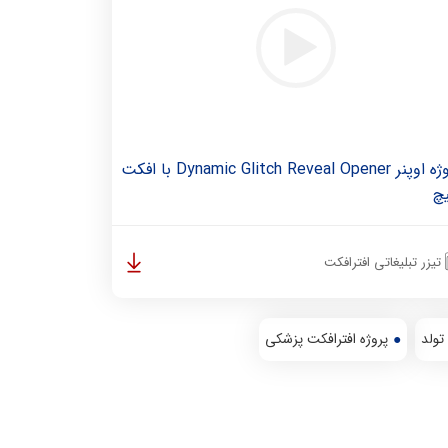
پروژه اوپنر Dynamic Glitch Reveal Opener با افکت
یچ
تیزر تبلیغاتی افترافکت
تولد
پروژه افترافکت پزشکی