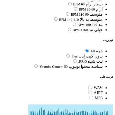
بسیار آرام
60 BPM
آرام
60-90 BPM
متوسط
90-110 BPM
متوسط به بالا
110-140 BPM
تند
140-160 BPM
خیلی تند
160+ BPM
کپی‌رایت
همه
All
بدون کپی‌رایت
Free
ثبت شده
P.R.O.
شناسه محتوا یوتیوب
Youtube Content ID
فرمت فایل
WAV
AIFF
MP3