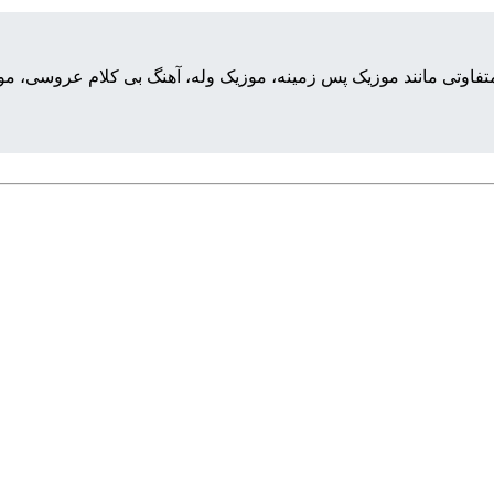
تفاوتی مانند موزیک پس زمینه، موزیک وله، آهنگ بی کلام عروسی، موزی