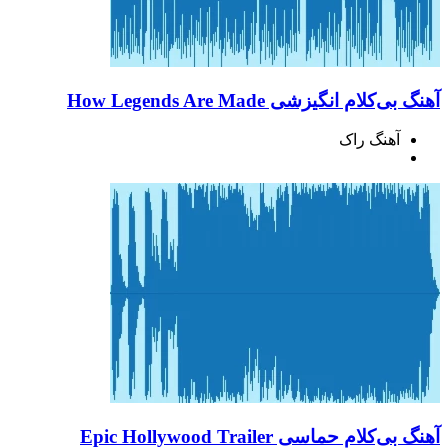
آهنگ بی‌کلام انگیزشی How Legends Are Made
آهنگ راک
آهنگ بی‌کلام حماسی Epic Hollywood Trailer