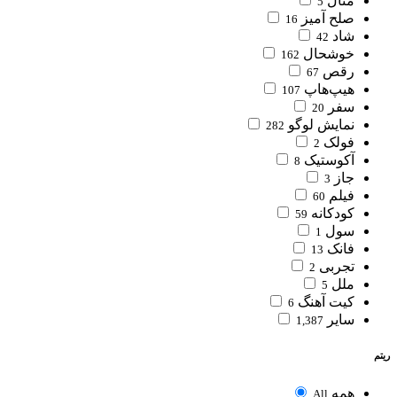
متال
5
صلح آمیز
16
شاد
42
خوشحال
162
رقص
67
هیپ‌هاپ
107
سفر
20
نمایش لوگو
282
فولک
2
آکوستیک
8
جاز
3
فیلم
60
کودکانه
59
سول
1
فانک
13
تجربی
2
ملل
5
کیت آهنگ
6
سایر
1,387
ریتم
همه
All