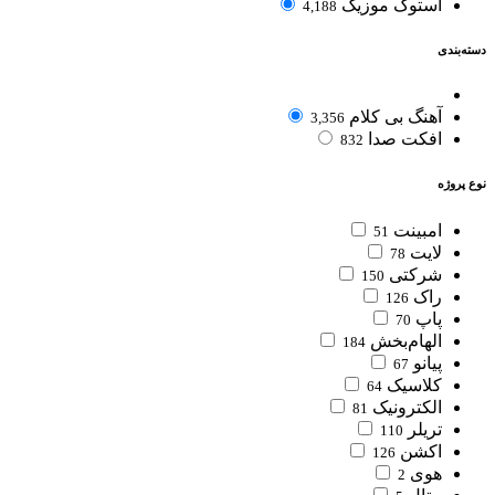
استوک موزیک
4,188
دسته‌بندی
آهنگ بی کلام
3,356
افکت صدا
832
نوع پروژه
امبینت
51
لایت
78
شرکتی
150
راک
126
پاپ
70
الهام‌بخش
184
پیانو
67
کلاسیک
64
الکترونیک
81
تریلر
110
اکشن
126
هوی
2