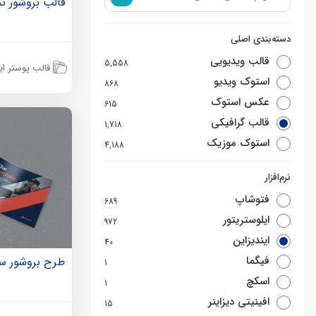
قالب بروشور ت
دسته‌بندی اصلی
قالب ویدیویی
5,558
قالب پوستر این
استوک ویدیو
868
عکس استوک
615
قالب گرافیکی
1,718
استوک موزیک
4,188
نرم‌افزار
فتوشاپ
689
ایلوستریتور
972
ایندیزاین
40
فیگما
طرح بروشور سه
1
اسکچ
1
افینیتی دیزاینر
15