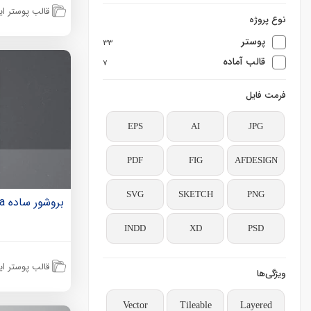
قالب پوستر این
نوع پروژه
پوستر
33
قالب آماده
7
فرمت فایل
EPS
AI
JPG
PDF
FIG
AFDESIGN
SVG
SKETCH
PNG
بروشور ساده Andalucia
INDD
XD
PSD
قالب پوستر این
ویژگی‌ها
Vector
Tileable
Layered