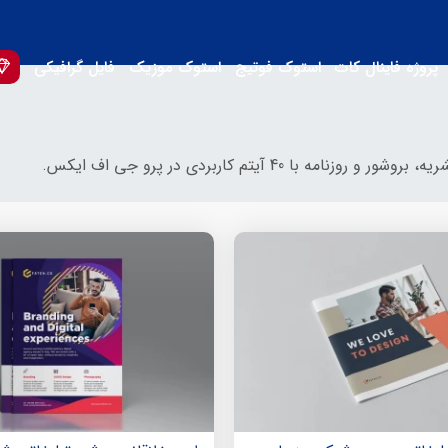
پروژه فاینال کات
استوک فوتیج
استوک موزیک
فایل گرافیکی
40 آیتم کاربردی در پرو جی اف ایکس.