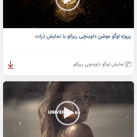
پروژه لوگو موشن داوینچی ریزالو با نمایش ذرات
نمایش لوگو داوینچی ریزالو