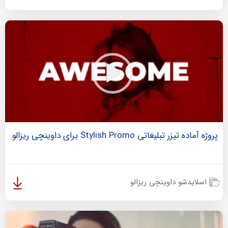
پروژه آماده تیزر تبلیغاتی Stylish Promo برای داوینچی ریزالو
اسلایدشو داوینچی ریزالو