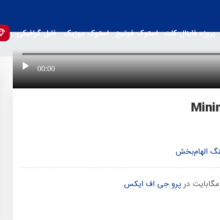
پروژه فاینال کات
استوک فوتیج
استوک موزیک
فایل گرافیکی
00:00
گ الهام‌بخش
پرو جی اف ایکس
.