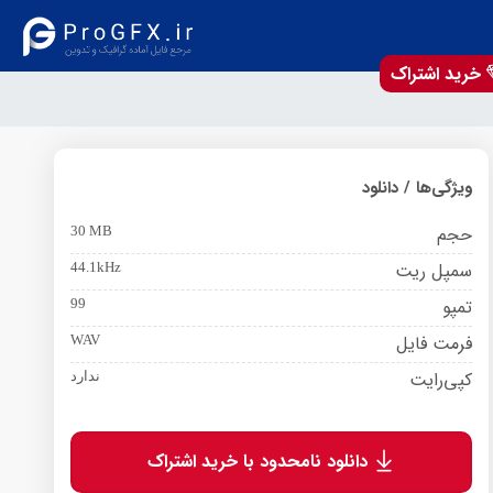
خرید اشتراک
ویژگی‌ها / دانلود
حجم
30 MB
سمپل ریت
44.1kHz
تمپو
99
فرمت فایل
WAV
کپی‌رایت
ندارد
دانلود نامحدود با خرید اشتراک