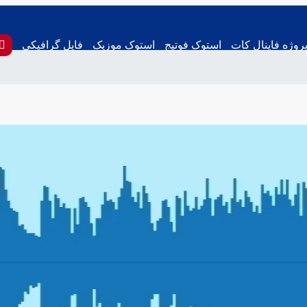
روژه فاینال کات
استوک فوتیج
استوک موزیک
فایل گرافیکی