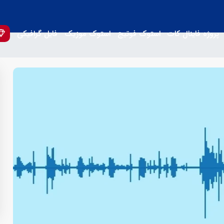
پروژه فاینال کات
استوک فوتیج
استوک موزیک
فایل گرافیکی