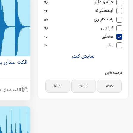
خانه و دفتر
48
آینده‌نگرانه
74
رابط کاربری
57
کارتونی
46
صنعتی
90
سایر
70
نمایش کمتر
افکت صدای برخ
فرمت فایل
MP3
AIFF
WAV
افکت صدای ص