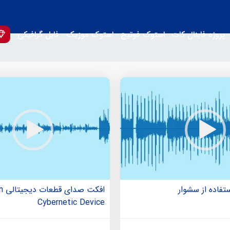
پروژه فاینال کات
استوک فوتیج
استوک موزیک
فایل گرافیکی
فاده از سشوار
افکت
Cybernetic Device