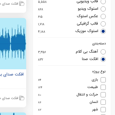
قالب ویدیویی
5,558
افکت صدای ص
استوک ویدیو
868
عکس استوک
615
قالب گرافیکی
1,718
استوک موزیک
4,188
دسته‌بندی
آهنگ بی کلام
3,356
افکت صدا
832
نوع پروژه
افکت صدای بری
بازی
74
طبیعت
124
حرکت و انتقال
80
افکت صدای ص
انسان
86
شهر
82