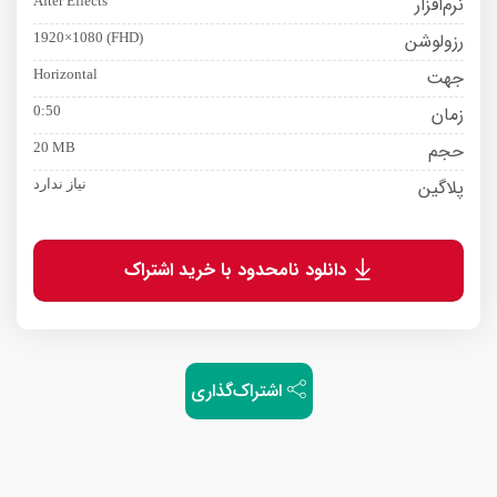
صفحه
اینجا
کلیک کنید.
نرم‌افزار
After Effects
رزولوشن
1920×1080 (FHD)
جهت
Horizontal
زمان
0:50
حجم
20 MB
پلاگین
نیاز ندارد
دانلود نامحدود با خرید اشتراک
اشتراک‌گذاری