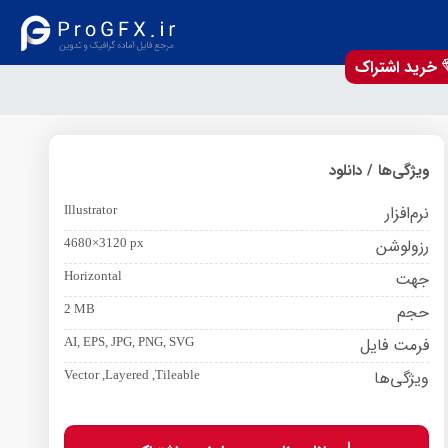
خرید اشتراک
ویژگی‌ها / دانلود
نرم‌افزار
Illustrator
رزولوشن
4680×3120 px
جهت
Horizontal
حجم
2 MB
فرمت فایل
AI, EPS, JPG, PNG, SVG
ویژگی‌ها
Vector ,Layered ,Tileable