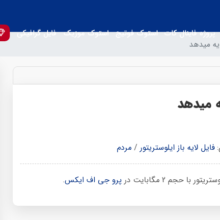
پروژه فاینال کات
استوک فوتیج
استوک موزیک
فایل گرافیکی
یه میدهد
ه میدهد
:
فایل لایه باز ایلوستریتور
/
مردم
ا حجم 2 مگابایت در
پرو جی اف ایکس
.