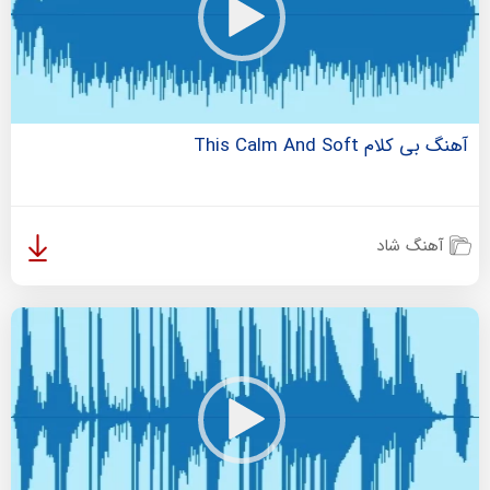
آهنگ بی کلام This Calm And Soft
آهنگ شاد