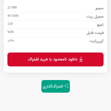
حجم
22 MB
سمپل ریت
44.1kHz
تمپو
120
فرمت فایل
WAV
کپی‌رایت
ندارد
دانلود نامحدود با خرید اشتراک
اشتراک‌گذاری