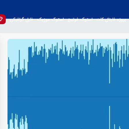
پروژه فاینال کات
استوک فوتیج
استوک موزیک
فایل گرافیکی