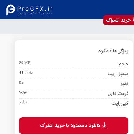
خرید اشتراک
ویژگی‌ها / دانلود
حجم
20 MB
سمپل ریت
44.1kHz
تمپو
95
فرمت فایل
WAV
کپی‌رایت
ندارد
دانلود نامحدود با خرید اشتراک