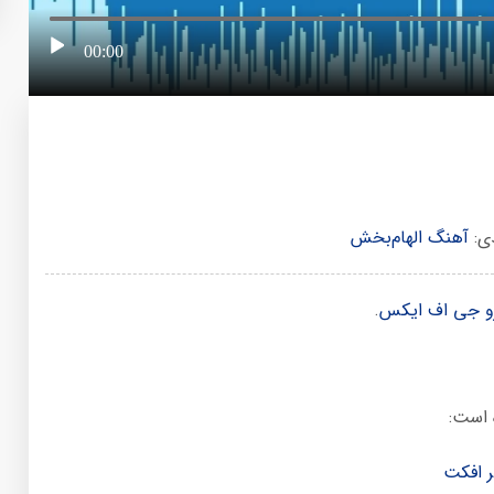
00:00
دی:
آهنگ الهام‌بخش
و جی اف ایکس
.