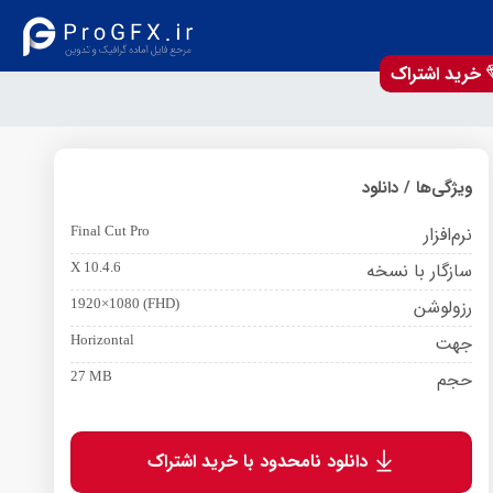
خرید اشتراک
ویژگی‌ها / دانلود
نرم‌افزار
Final Cut Pro
سازگار با نسخه
X 10.4.6
رزولوشن
1920×1080 (FHD)
جهت
Horizontal
حجم
27 MB
دانلود نامحدود با خرید اشتراک