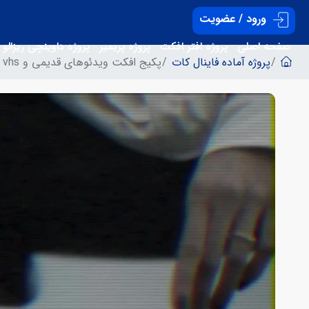
ورود / عضویت
صفحه اصلی
پروژه افتر افکت
پروژه پریمیر
پروژه داوینچی ریزالو
پروژه آماده فاینال کات
پکیج افکت ویدئوهای قدیمی و vhs