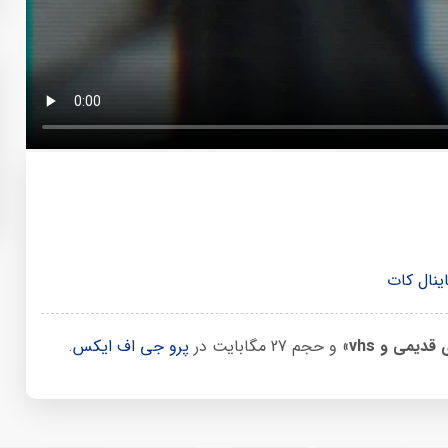
ینال کات
دیمی و vhs
» و حجم 27 مگابایت در
پرو جی اف ایکس
.