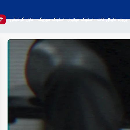
پروژه فاینال کات
استوک فوتیج
استوک موزیک
فایل گرافیکی