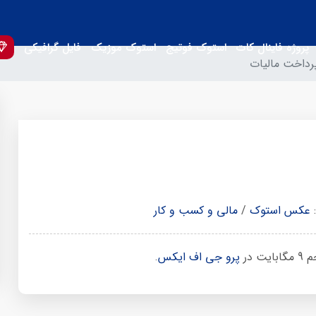
پروژه فاینال کات
استوک فوتیج
استوک موزیک
فایل گرافیکی
داخت مالیات
:
عکس استوک
/
مالی و کسب و کار
در
پرو جی اف ایکس
.