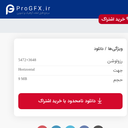
خرید اشتراک
ویژگی‌ها / دانلود
رزولوشن
5472×3648
جهت
Horizontal
حجم
9 MB
دانلود نامحدود با خرید اشتراک