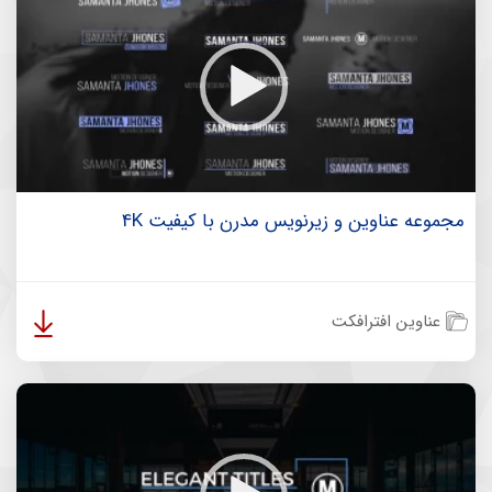
مجموعه عناوین و زیرنویس مد‌رن با کیفیت 4K
عناوین افترافکت