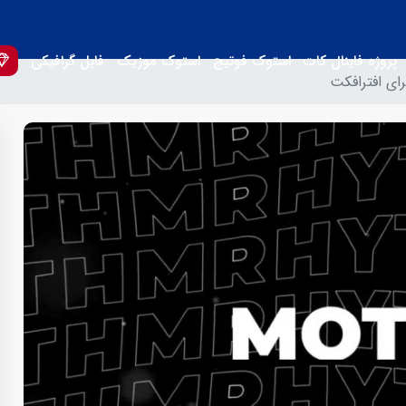
پروژه فاینال کات
استوک فوتیج
استوک موزیک
فایل گرافیکی
رای افترافکت