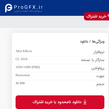
خرید اشتراک
ویژگی‌ها / دانلود
نرم‌افزار
After Effects
سازگار با نسخه
CC 2018
رزولوشن
1920×1080 (FHD)
جهت
Horizontal
حجم
40 MB
دانلود نامحدود با خرید اشتراک