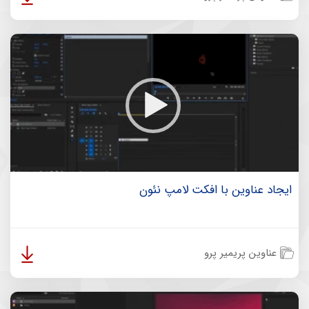
ایجاد عناوین با افکت لامپ نئون
عناوین پریمیر پرو