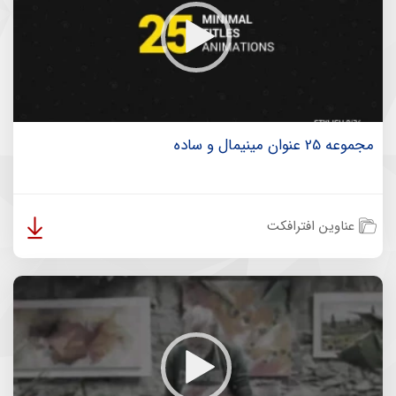
مجموعه 25 عنوان مینیمال و ساده
عناوین افترافکت