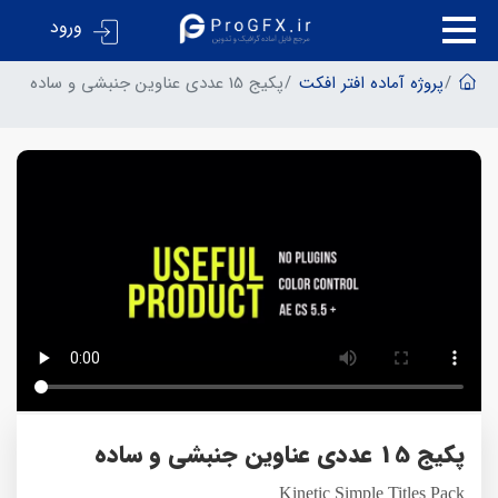
ورود
پروژه آماده افتر افکت
پکیج 15 عددی عناوین جنبشی و ساده
پکیج 15 عددی عناوین جنبشی و ساده
Kinetic Simple Titles Pack