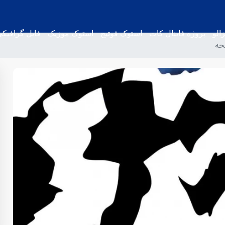
الو
پروژه فاینال کات
استوک فوتیج
استوک موزیک
فایل گرافیک
حه