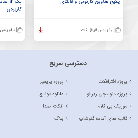
پکیج عناوین کارتونی و فانتزی
پک 14 
کاربردی
ترانزیشن فاینال کات
ترانزیشن ف
دسترسی سریع
پروژه افترافکت
پروژه پریمیر
پروژه داوینچی ریزالو
دانلود فوتیج
موزیک بی کلام
افکت صدا
قالب های آماده فتوشاپ
بلاگ