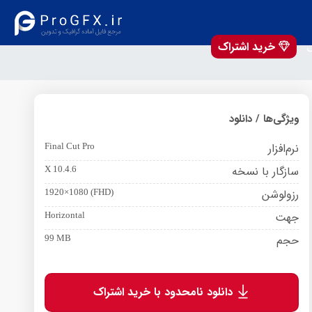
خرید اشتراک
ی
ویژگی‌ها / دانلود
نرم‌افزار
Final Cut Pro
سازگار با نسخه
X 10.4.6
رزولوشن
1920×1080 (FHD)
جهت
Horizontal
حجم
99 MB
دانلود نامحدود با خرید اشتراک