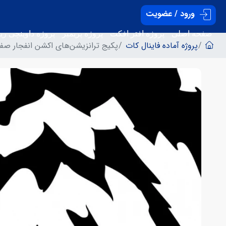
ورود / عضویت
صفحه اصلی
پروژه افتر افکت
پروژه پریمیر
پروژه داوینچی ریز
پروژه آماده فاینال کات
پکیج ترانزیشن‌های اکشن انفجار صف