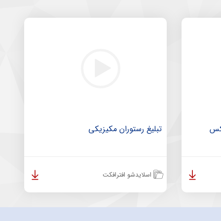
لکس
تبلیغ رستوران مکیزیکی
اسلایدشو افترافکت