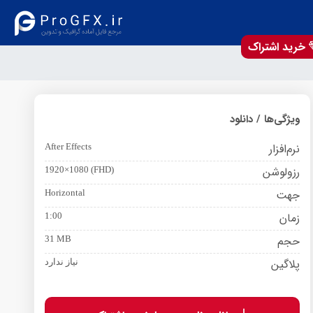
خرید اشتراک
ویژگی‌ها / دانلود
نرم‌افزار
After Effects
رزولوشن
1920×1080 (FHD)
جهت
Horizontal
زمان
1:00
حجم
31 MB
پلاگین
نیاز ندارد