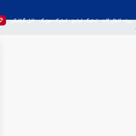
پروژه فاینال کات
استوک فوتیج
استوک موزیک
فایل گرافیکی