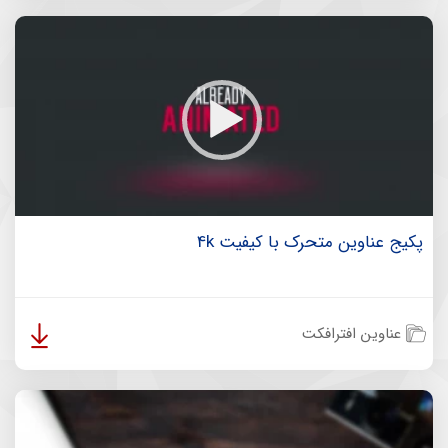
پکیج عناوین متحرک با کیفیت 4k
عناوین افترافکت