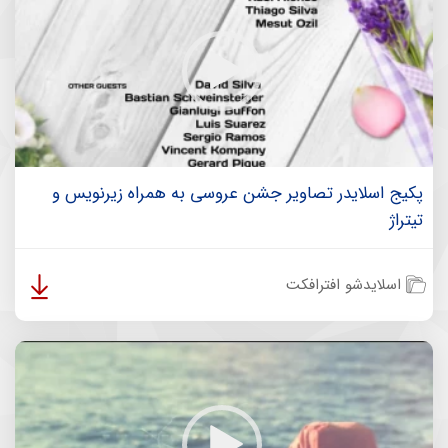
پکیج اسلایدر تصاویر جشن عروسی به همراه زیرنویس و
تیتراژ
اسلایدشو افترافکت