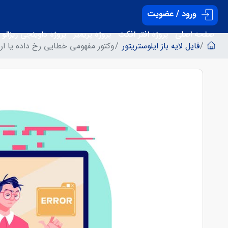
ورود / عضویت
صفحه اصلی
پروژه افتر افکت
پروژه پریمیر
پروژه داوینچی ریزالو
فایل لایه باز ایلوستریتور
وکتور مفهومی خطایی رخ داده یا ارور 4