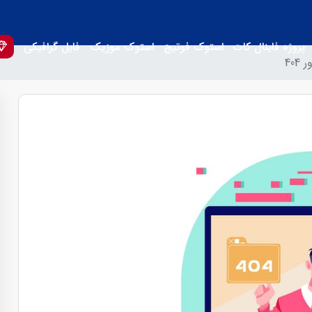
پروژه فاینال کات
استوک فوتیج
استوک موزیک
فایل گرافیکی
40