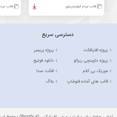
قالب مردم ایلوستریتور
قالب مردم 
دسترسی سریع
پروژه افترافکت
پروژه پریمیر
پروژه داوینچی ریزالو
دانلود فوتیج
موزیک بی کلام
افکت صدا
قالب های آماده فتوشاپ
بلاگ
تمامی حقوق برای سایت پرو جی اف ایکس (Progfx.ir) محفوظ است.