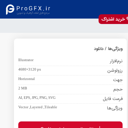
خرید اشتراک
ویژگی‌ها / دانلود
نرم‌افزار
Illustrator
رزولوشن
4680×3120 px
جهت
Horizontal
حجم
2 MB
فرمت فایل
AI, EPS, JPG, PNG, SVG
ویژگی‌ها
Vector ,Layered ,Tileable