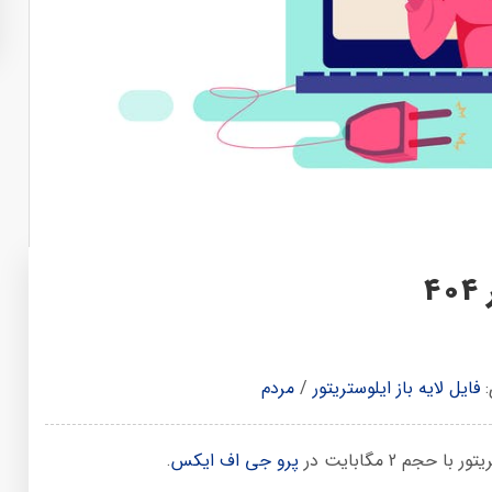
4
:
فایل لایه باز ایلوستریتور
/
مردم
پرو جی اف ایکس
.