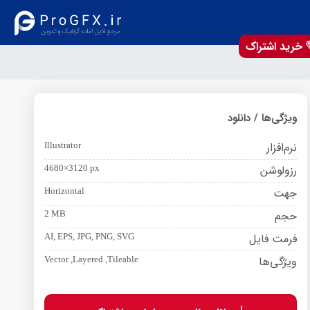
خرید اشتراک
ویژگی‌ها / دانلود
نرم‌افزار
Illustrator
رزولوشن
4680×3120 px
جهت
Horizontal
حجم
2 MB
فرمت فایل
AI, EPS, JPG, PNG, SVG
ویژگی‌ها
Vector ,Layered ,Tileable