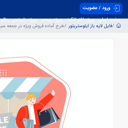
ورود / عضویت
صفحه اصلی
پروژه افتر افکت
پروژه پریمیر
پروژه داوینچی ریزالو
فایل لایه باز ایلوستریتور
طرح آماده فروش ویژه در جمعه سیاه (ck Friday