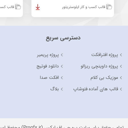
قالب کسب و کار ایلوستریتور
قالب کسب 
دسترسی سریع
پروژه افترافکت
پروژه پریمیر
پروژه داوینچی ریزالو
دانلود فوتیج
موزیک بی کلام
افکت صدا
قالب های آماده فتوشاپ
بلاگ
تمامی حقوق برای سایت پرو جی اف ایکس (Progfx.ir) محفوظ است.