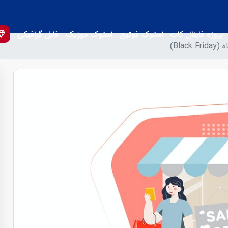
پروژه فاینال کات
استوک فوتیج
استوک موزیک
فایل گرافیکی
Bla)