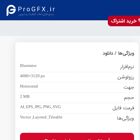
خرید اشتراک
ویژگی‌ها / دانلود
نرم‌افزار
Illustrator
رزولوشن
4680×3120 px
جهت
Horizontal
حجم
2 MB
فرمت فایل
AI, EPS, JPG, PNG, SVG
ویژگی‌ها
Vector ,Layered ,Tileable