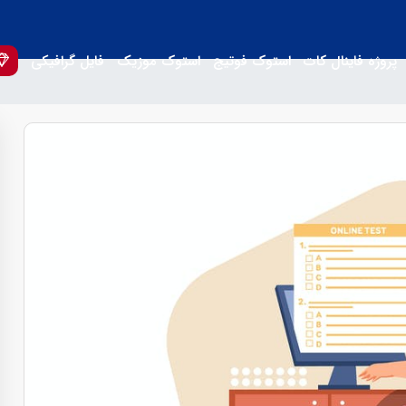
پروژه فاینال کات
استوک فوتیج
استوک موزیک
فایل گرافیکی