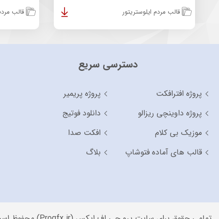
قالب مردم ایلوستریتور
قالب مردم 
دسترسی سریع
پروژه افترافکت
پروژه پریمیر
پروژه داوینچی ریزالو
دانلود فوتیج
موزیک بی کلام
افکت صدا
قالب های آماده فتوشاپ
بلاگ
تمامی حقوق برای سایت پرو جی اف ایکس (Progfx.ir) محفوظ است.