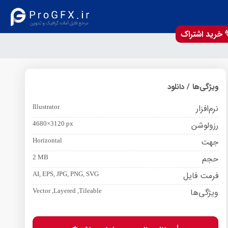
خرید اشتراک
ویژگی‌ها / دانلود
نرم‌افزار
Illustrator
رزولوشن
4680×3120 px
جهت
Horizontal
حجم
2 MB
فرمت فایل
AI, EPS, JPG, PNG, SVG
ویژگی‌ها
Vector ,Layered ,Tileable