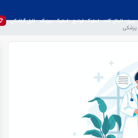
پروژه فاینال کات
استوک فوتیج
استوک موزیک
فایل گرافیکی
 پزشکی