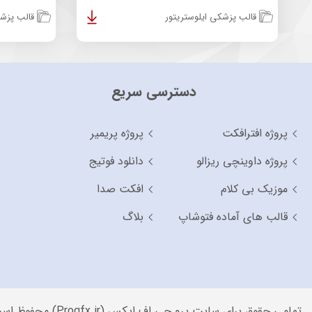
قالب پزشکی ایلوستریتور
قالب پزشک
دسترسی سریع
پروژه افترافکت
پروژه پریمیر
پروژه داوینچی ریزالو
دانلود فوتیج
موزیک بی کلام
افکت صدا
قالب های آماده فتوشاپ
بلاگ
تمامی حقوق برای سایت پرو جی اف ایکس (Progfx.ir) محفوظ است.