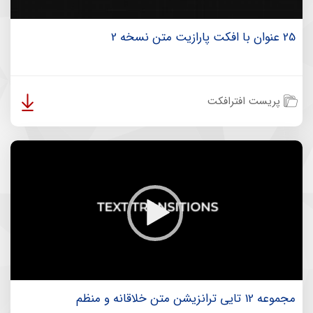
25 عنوان با افکت پارازیت متن نسخه 2
پریست افترافکت
مجموعه 12 تایی ترانزیشن متن خلاقانه و منظم