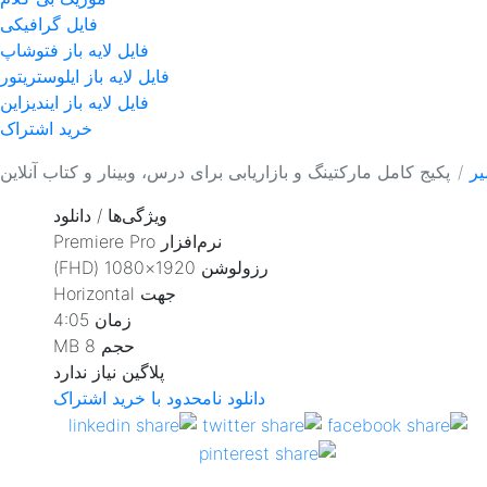
فایل گرافیکی
فایل لایه باز فتوشاپ
فایل لایه باز ایلوستریتور
فایل لایه باز ایندیزاین
خرید اشتراک
یر
پکیج کامل مارکتینگ و بازاریابی برای درس، وبینار و کتاب آنلاین
ویژگی‌ها / دانلود
نرم‌افزار
Premiere Pro
رزولوشن
1920×1080 (FHD)
جهت
Horizontal
زمان
4:05
حجم
8 MB
پلاگین
نیاز ندارد
دانلود نامحدود با خرید اشتراک