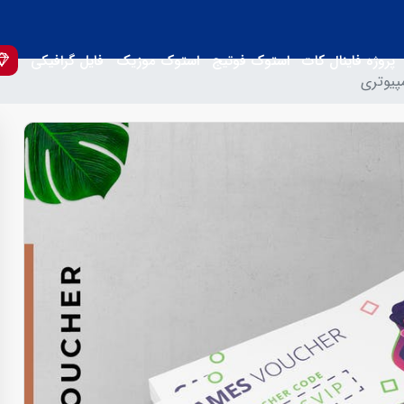
پروژه فاینال کات
استوک فوتیج
استوک موزیک
فایل گرافیکی
پیوتری