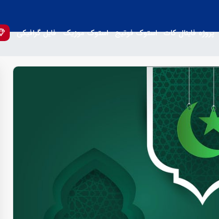
پروژه فاینال کات
استوک فوتیج
استوک موزیک
فایل گرافیکی