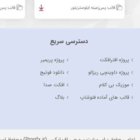
قالب پس‌زمینه ایلوستریتور
قالب پس‌زم
دسترسی سریع
پروژه افترافکت
پروژه پریمیر
پروژه داوینچی ریزالو
دانلود فوتیج
موزیک بی کلام
افکت صدا
قالب های آماده فتوشاپ
بلاگ
تمامی حقوق برای سایت پرو جی اف ایکس (Progfx.ir) محفوظ است.