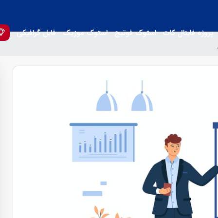
پروژه فاینال کات
استوک فوتیج
استوک موزیک
فایل گرافیکی