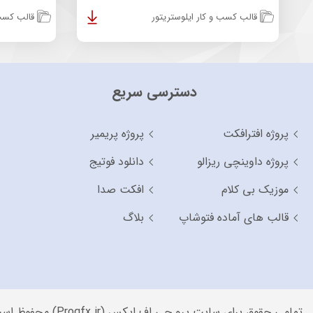
قالب کسب و کار ایلوستریتور
قالب کسب 
دسترسی سریع
پروژه افترافکت
پروژه پریمیر
پروژه داوینچی ریزالو
دانلود فوتیج
موزیک بی کلام
افکت صدا
قالب های آماده فتوشاپ
بلاگ
تمامی حقوق برای سایت پرو جی اف ایکس (Progfx.ir) محفوظ است.