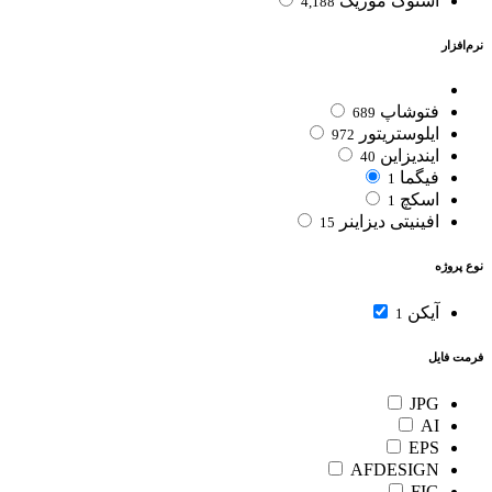
استوک موزیک
4,188
نرم‌افزار
فتوشاپ
689
ایلوستریتور
972
ایندیزاین
40
فیگما
1
اسکچ
1
افینیتی دیزاینر
15
نوع پروژه
آیکن
1
فرمت فایل
JPG
AI
EPS
AFDESIGN
FIG