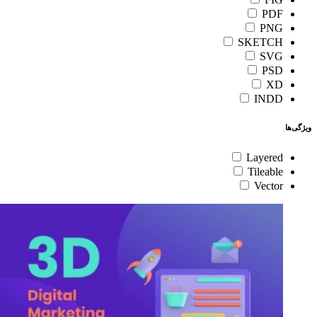
PDF
PNG
SKETCH
SVG
PSD
XD
INDD
ویژگی‌ها
Layered
Tileable
Vector