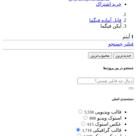
خرید اشتراک
فایل آماده فیگما
آیکن فیگما
1
آیتم
فیلتر جستجو
جدیدترین‌
محبوب‌ترین
جستجو در بین پروژه‌ها
دسته‌بندی اصلی
قالب ویدیویی
5,558
استوک ویدیو
868
عکس استوک
615
قالب گرافیکی
1,718