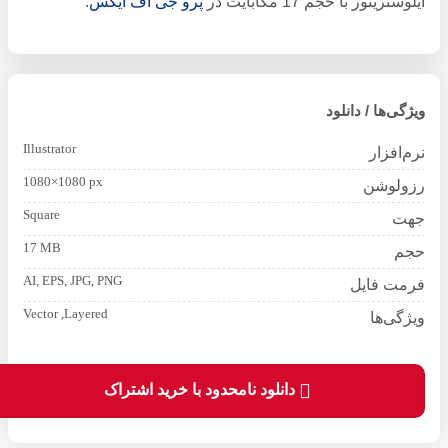
ایلوستریتور با حجم 17 مگابایت در
پرو جی اف ایکس
.
ویژگی‌ها / دانلود
Illustrator
نرم‌افزار
1080×1080 px
رزولوشن
Square
جهت
17 MB
حجم
AI, EPS, JPG, PNG
فرمت فایل
Vector ,Layered
ویژگی‌ها
دانلود نامحدود با خرید اشتراک