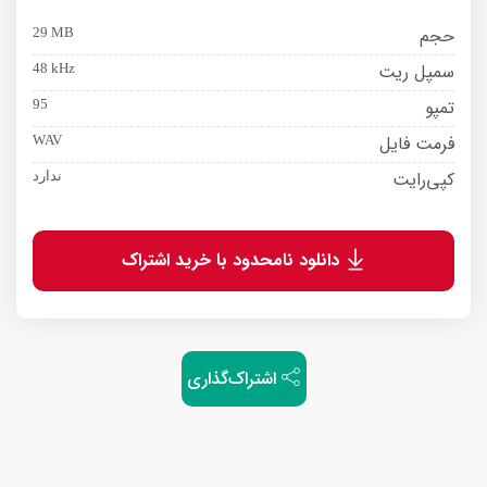
حجم
29 MB
سمپل ریت
48 kHz
تمپو
95
فرمت فایل
WAV
کپی‌رایت
ندارد
دانلود نامحدود با خرید اشتراک
اشتراک‌گذاری