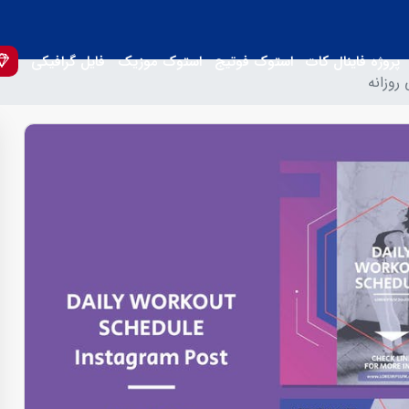
پروژه فاینال کات
استوک فوتیج
استوک موزیک
فایل گرافیکی
روزانه