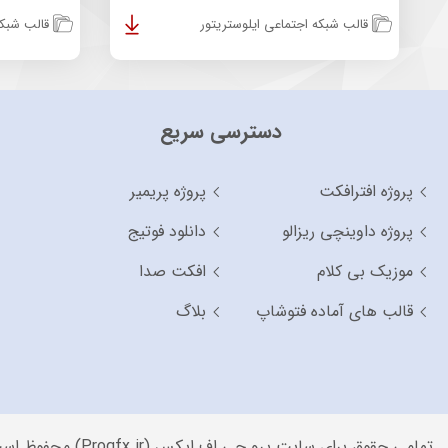
قالب شبکه اجتماعی ایلوستریتور
قالب شبکه
دسترسی سریع
پروژه افترافکت
پروژه پریمیر
پروژه داوینچی ریزالو
دانلود فوتیج
موزیک بی کلام
افکت صدا
قالب های آماده فتوشاپ
بلاگ
تمامی حقوق برای سایت پرو جی اف ایکس (Progfx.ir) محفوظ است.