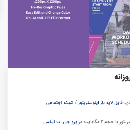
زانه
دی:
فایل لایه باز ایلوستریتور
/
شبکه اجتماعی
حجم 2 مگابایت در
پرو جی اف ایکس
.