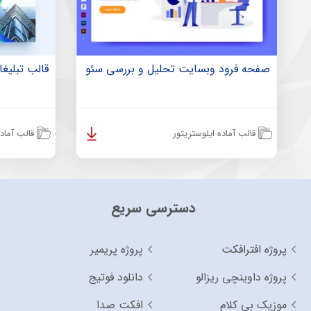
صفحه فرود وبسایت تحلیل و بررسی سئو
قالب تبلیغا
قالب آماده ایلوستریتور
قالب آماده
دسترسی سریع
پروژه افترافکت
پروژه پریمیر
پروژه داوینچی ریزالو
دانلود فوتیج
موزیک بی کلام
افکت صدا