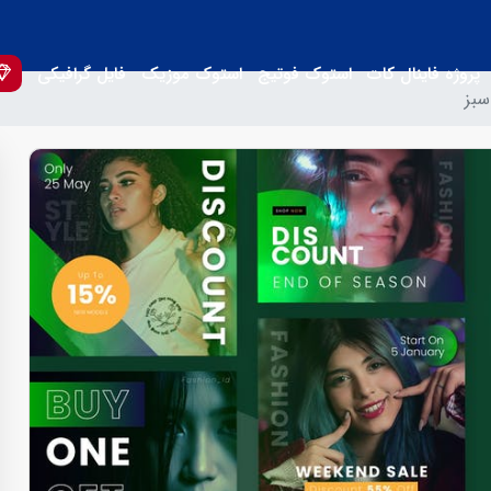
پروژه فاینال کات
استوک فوتیج
استوک موزیک
فایل گرافیکی