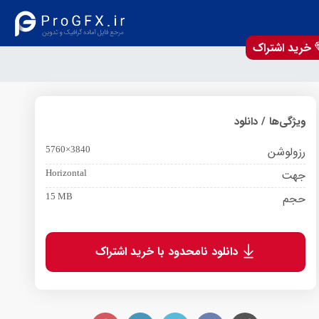
خرید اشتراک
ویژگی‌ها / دانلود
رزولوشن
5760×3840
جهت
Horizontal
حجم
15 MB
دانلود نامحدود با خرید اشتراک