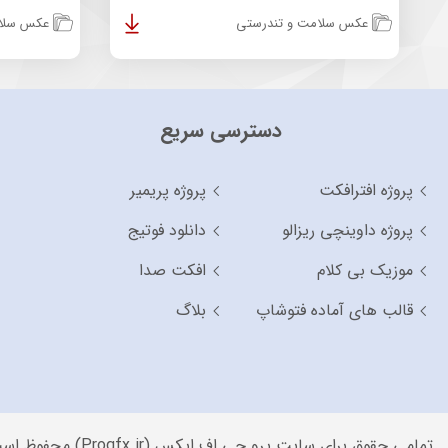
عکس سلامت و تندرستی
عکس سلام
دسترسی سریع
پروژه افترافکت
پروژه پریمیر
پروژه داوینچی ریزالو
دانلود فوتیج
موزیک بی کلام
افکت صدا
قالب های آماده فتوشاپ
بلاگ
تمامی حقوق برای سایت پرو جی اف ایکس (Progfx.ir) محفوظ است.