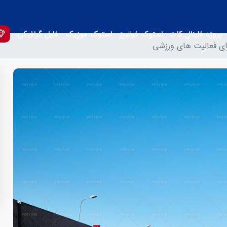
پروژه فاینال کات
استوک فوتیج
استوک موزیک
فایل گرافیکی
ی فعالیت های ورزشی