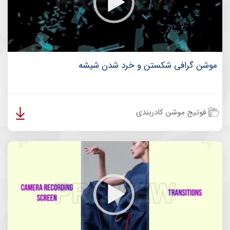
موشن گرافی شکستن و خرد شدن شیشه
فوتیج موشن کادربندی