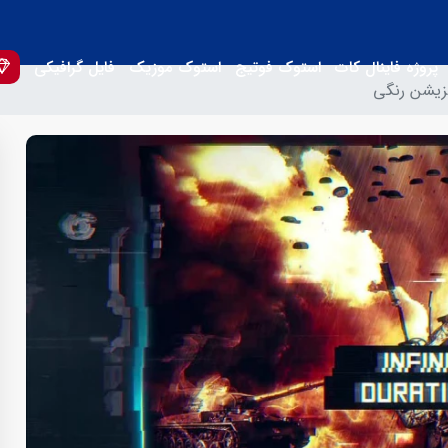
پروژه فاینال کات
استوک فوتیج
استوک موزیک
فایل گرافیکی
نزیشن رنگی